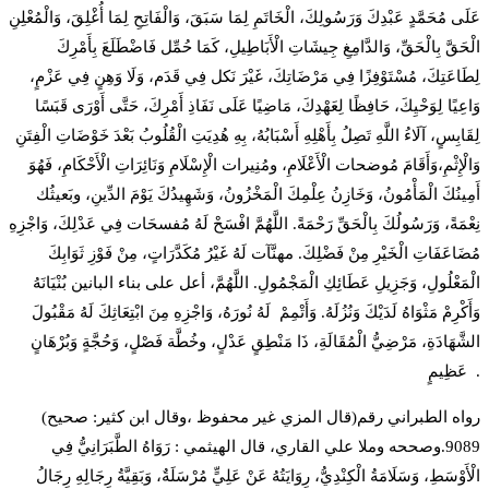
عَلَى مُحَمَّدٍ عَبْدِكَ وَرَسُولِكَ، الْخَاتَمِ لِمَا سَبَقَ، وَالْفَاتِحِ لِمَا أُغْلِقَ، وَالْمُعْلِنِ
الْحَقَّ بِالْحَقِّ، وَالدَّامِغِ جِيشَاتِ الْأَبَاطِيلِ، كَمَا حُمِّل فَاضْطَلَعَ بِأَمْرِكَ
لِطَاعَتِكَ، مُسْتَوْفِزًا فِي مَرْضَاتِكَ، غَيْرَ نَكل فِي قَدَم، وَلَا وَهِنٍ فِي عَزْمٍ،
وَاعِيًا لِوَحْيِكَ، حَافِظًا لِعَهْدِكَ، مَاضِيًا عَلَى نَفَاذِ أَمْرِكَ، حَتَّى أَوْرَى قَبَسًا
لِقَابِسٍ، آلَاءُ اللَّهِ تَصِلُ بِأَهْلِهِ أَسْبَابُهُ، بِهِ هُدِيَتِ الْقُلُوبُ بَعْدَ خَوْضَاتِ الْفِتَنِ
وَالْإِثْمِ،وَأَقَامَ مُوضحات الْأَعْلَامِ، ومُنِيرات الْإِسْلَامِ وَنَائِرَاتِ الْأَحْكَامِ، فَهُوَ
أَمِينُكَ الْمَأْمُونُ، وَخَازِنُ عِلْمِكَ الْمَخْزُونُ، وَشَهِيدُكَ يَوْمَ الدِّينِ، وبَعيثُك
نِعْمَةً، وَرَسُولُكَ بِالْحَقِّ رَحْمَةً. اللَّهُمَّ افْسَحْ لَهُ مُفسحَات فِي عَدْلِكَ، وَاجْزِهِ
مُضَاعَفَاتِ الْخَيْرِ مِنْ فَضْلِكَ. مهنَّآت لَهُ غَيْرُ مُكَدَّرَاتٍ، مِنْ فَوْزِ ثَوَابِكَ
الْمَعْلُولِ، وَجَزِيلِ عَطَائِكِ الْمَجْمُولِ. اللَّهُمَّ، أعل على بناء البانين بُنْيَانَهُ
وَأَكْرِمْ مَثْوَاهُ لَدَيْكَ وَنُزُلَهُ. وَأَتْمِمْ لَهُ نُورَهُ، وَاجْزِهِ مِنَ ابْتِعَاثِكَ لَهُ مَقْبُولَ
الشَّهَادَةِ، مَرْضِيُّ الْمُقَالَةِ، ذَا مَنْطِقٍ عَدْلٍ، وخُطَّة فَصْلٍ، وَحُجَّةٍ وَبُرْهَانٍ
عَظِيمٍ .
(قال المزي غير محفوظ ،وقال ابن كثير: صحيح)رواه الطبراني رقم
9089.وصححه وملا علي القاري، قال الهيثمي : رَوَاهُ الطَّبَرَانِيُّ فِي
الْأَوْسَطِ، وَسَلَامَةُ الْكِنْدِيُّ، رِوَايَتُهُ عَنْ عَلِيٍّ مُرْسَلَةٌ، وَبَقِيَّةُ رِجَالِهِ رِجَالُ