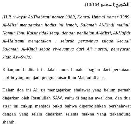
الصَّحِيحِ(المجمع 10/164).
(H.R riwayat At-Thabrani nomer 9089, Kanzul Ummal nomer 3989,
Al-Mizzi mengatakan hadits ini lemah, Salamah Al-Kindi majhul,
Namun Ibnu Katsir tidak setuju dengan penilaian Al-Mizzi, Al-Hafidz
Al-Haitsami mengatakan : seluruh perawinya tsiqah kecuali
Salamah Al-Kindi sebab riwayatnya dari Ali mursal, pensyarah
kitab Asy-Syifa).
Kalaupun hadits ini adalah mursal maka bagian dari perkataan
tabi’in yang menjadi penguat atsar Ibnu Mas’ud di atas.
Dalam doa ini Ali r.a mengajarkan shalawat yang belum pernah
diajarkan oleh Rasulullah SAW, yaitu di bagian awal doa, dan dua
atsar ini cukup menjadi bukti bahwa diperbolehkan bershalawat
dengan yang selain diajarkan selama makna yang terkandung
shahih.