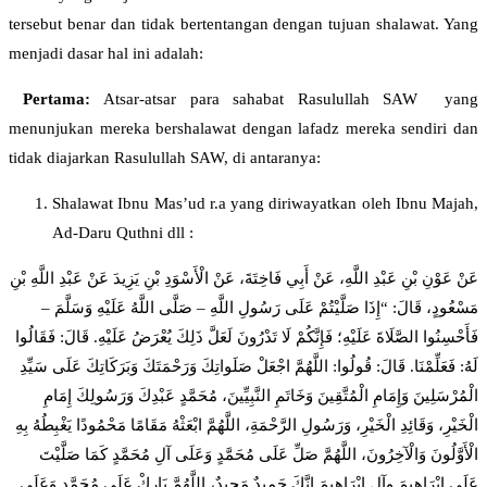
tersebut benar dan tidak bertentangan dengan tujuan shalawat. Yang
menjadi dasar hal ini adalah:
Pertama:
Atsar-atsar para sahabat Rasulullah SAW yang
menunjukan mereka bershalawat dengan lafadz mereka sendiri dan
tidak diajarkan Rasulullah SAW, di antaranya:
Shalawat Ibnu Mas’ud r.a yang diriwayatkan oleh Ibnu Majah,
Ad-Daru Quthni dll :
عَنْ عَوْنِ بْنِ عَبْدِ اللَّهِ، عَنْ أَبِي فَاخِتَةَ، عَنْ الْأَسْوَدِ بْنِ يَزِيدَ عَنْ عَبْدِ اللَّهِ بْنِ
مَسْعُودٍ، قَالَ: “إِذَا صَلَّيْتُمْ عَلَى رَسُولِ اللَّهِ – صَلَّى اللَّهُ عَلَيْهِ وَسَلَّمَ –
فَأَحْسِنُوا الصَّلَاةَ عَلَيْهِ؛ فَإِنَّكُمْ لَا تَدْرُونَ لَعَلَّ ذَلِكَ يُعْرَضُ عَلَيْهِ. قَالَ: فَقَالُوا
لَهُ: فَعَلِّمْنَا. قَالَ: قُولُوا: اللَّهُمَّ اجْعَلْ صَلَواتِكَ وَرَحْمَتَكَ وَبَرَكَاتِكَ عَلَى سَيِّدِ
الْمُرْسَلِينَ وَإِمَامِ الْمُتَّقِينَ وَخَاتَمِ النَّبِيِّينَ، مُحَمَّدٍ عَبْدِكَ وَرَسُولِكَ إِمَامِ
الْخَيْرِ، وَقَائِدِ الْخَيْرِ، وَرَسُولِ الرَّحْمَةِ، اللَّهُمَّ ابْعَثْهُ مَقَامًا مَحْمُودًا يَغْبِطُهُ بِهِ
الْأَوَّلُونَ وَالْآخِرُونَ، اللَّهُمَّ صَلِّ عَلَى مُحَمَّدٍ وَعَلَى آلِ مُحَمَّدٍ كَمَا صَلَّيْتَ
عَلَى إِبْرَاهِيمَ وآلِ إِبْرَاهِيمَ إِنَّكَ حَمِيدٌ مَجِيدٌ، اللَّهُمَّ بَارِكْ عَلَى مُحَمَّدٍ وَعَلَى