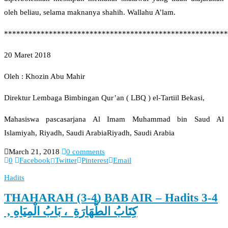
oleh beliau, selama maknanya shahih. Wallahu A’lam.
*******************************************************
20 Maret 2018
Oleh : Khozin Abu Mahir
Direktur Lembaga Bimbingan Qur’an ( LBQ ) el-Tartiil Bekasi,
Mahasiswa pascasarjana Al Imam Muhammad bin Saud Al
Islamiyah, Riyadh, Saudi ArabiaRiyadh, Saudi Arabia
March 21, 2018
0 comments
0
Facebook
Twitter
Pinterest
Email
Hadits
THAHARAH (3-4) BAB AIR – Hadits 3-4
, كِتَابُ الطَّهَارَةِ ، بَابُ الْمِيَاهِ