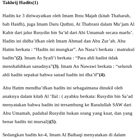
Takhrij
H
adi
ts
(1)
Hadits ke 3 diriwayatkan oleh Imam Ibnu Majah (kitab Thaharah,
bab Haidh), juga Imam Daru Quthni, At Thabrani dalam Mu’jam Al
Kabir dari jalur Rusydin bin Sa’id dari Abi Umamah secara marfu’.
Hadits ini didha’ifkan oleh Imam Ahmad dan Abu Zur’ah. Abu
Hatim berkata : “Hadits ini mungkar”. An Nasa’i berkata : matrukul
hadits”
(2)
. Imam As Syafi’i berkata : “Para ahli hadist tidak
menshahihkan sanadnya”
(3)
. Imam An Nawawi berkata : “seluruh
ahli hadits sepakat bahwa sanad hadits ini dha’if”
(4)
.
Abu Hatim mendha’ifkan hadits ini sebagaimana dinukil oleh
anaknya dalam kitab Al ‘Ilal : ( ayahku berkata: Rusydin bin Sa’ad
menyatakan bahwa hadits ini tersambung ke Rasulullah SAW dari
Abu Umamah, padahal Rusydin bukan orang yang kuat, dan yang
benar hadits ini mursal))
(5)
.
Sedangkan hadits ke-4, Imam Al Baihaqi menyatakan di dalam