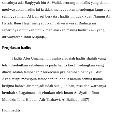
sanadnya ada Baqiyyah bin Al Walid, seorang mudallis yang dalam
meriwayatkan hadits ini ia tidak menyebutkan mendengar langsung,
sehingga Imam Al Baihaqi berkata : hadits ini tidak kuat. Namun Al
Hafidz Ibnu Hajar menyebutkan bahwa riwayat Baihaqi ini
sepertinya ditujukan untuk menjelaskan makna hadist ke-3 yang
diriwayatkan Ibnu Majah
(6)
Penjelasan hadi
ts
Hadits Abu Umamah ini asalnya adalah hadits shahih yang
telah disebutkan sebelumnya pada hadits ke-2. Sedangkan yang
dha’if adalah tambahan “ terkecuali jika berubah baunya…dst”.
Akan tetapi meskipun tambahan ini dha’if namun semua ulama
berijma bahwa air menjadi tidak suci jika bau, rasa dan warnanya
berubah sebagaimana disebutkan oleh Imam As Syafi’i, Ibnu
Mundzir, Ibnu Hibban, Ath Thahawi, Al Baihaqi, dll
(7)
Fiqh hadi
ts