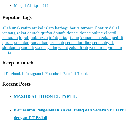
Masjid Al Itqon
(1)
Popular Tags
allah
anakyatim
artikel islam
berbagi
berita terbaru
Charity
dalial
tentang zakat
daurah qur'an
dhuafa
donasi
donasionline
el tartil
mataram
hijrah
indonesia
infak
infaq
islam
keutamaan zakat
peduli
quran
ramadan
ramadhan
sedekah
sedekahonline
sedekahyuk
shodaqoh
sunnah
wakaf
yatim
zakat
zakatfitrah
zakat menyucikan
harta
Keep in touch
Facebook
Instagram
Youtube
Email
Tiktok
Recent Posts
MASJID AL ITQON EL TARTIL
Kerjasama Pengelolaan Zakat, Infaq dan Sedekah El Tartil
dengan DT Peduli