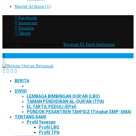
Masjid Al Itqon
(1)
Facebook
Instagram
Youtube
Tiktok
@2019 - All Right Reserved by
Yayasan El Tartil Indonesia
BERITA
DIVISI
LEMBAGA BIMBINGAN QUR’AN (LBQ)
TAMAN PENDIDIKAN AL-QUR’AN (TPA)
EL TARTIL PEDULI (EPel)
PONDOK PESANTREN TAHFIDZ (Tingkat SMP-SMA)
TENTANG KAMI
Profil Yayasan
Profil LBQ
Profil TPA