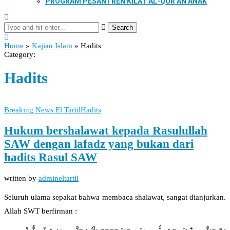
PROGRAM PESANTREN KILAT AL-QUR’AN ANAK
Search
Home
»
Kajian Islam
»
Hadits
Category:
Hadits
Breaking News El Tartil
Hadits
Hukum bershalawat kepada Rasulullah
SAW dengan lafadz yang bukan dari
hadits Rasul SAW
written by
admineltartil
Seluruh ulama sepakat bahwa membaca shalawat, sangat dianjurkan.
Allah SWT berfirman :