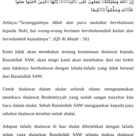
إِنَّ ٱللَّهَ وَمَلَٰٓئِكَتَهُۥ يُصَلُّونَ عَلَى ٱلنَّبِيِّۚ يَٰٓأَيُّهَا ٱلَّذِينَ ءَامَنُواْ صَلُّواْ
عَلَيۡهِ وَسَلِّمُواْ تَسۡلِيمًا
Artinya
:”Sesungguhnya Allah dan para malaikat bershalawat
kepada Nabi, hai orang-orang beriman bershalawatlah kalian dan
bersalamlah kepadanya”. (QS Al Ahzab : 56)
Kami tidak akan membahas tentang keutamaan shalawat kepada
Rasulullah SAW, akan tetapi kami akan membahas dari sisi boleh
atau tidaknya bershalawat dengan lafadz-lafadz yang tidak berasal
dari Rasulullah SAW.
Untuk shalawat dalam shalat seluruh ulama mengutamakan
membaca shalawat Ibrahimiyyah yang sudah sangat masyhur kita
baca dalam shalat. Sebab Rasulullah SAW mengajarkan kepada para
sahabat shalawat tersebut untuk shalat.
Adapun lafadz shalawat di luar shalat dibolehkan dengan lafadz
selain yang diajarkan Rasulullah SAW selama makna shalawat