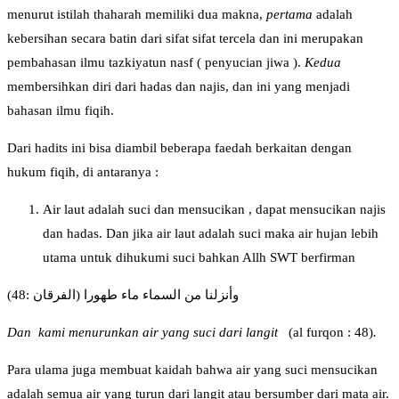
menurut istilah thaharah memiliki dua makna,
pertama
adalah
kebersihan secara batin dari sifat sifat tercela dan ini merupakan
pembahasan ilmu tazkiyatun nasf ( penyucian jiwa ).
K
e
d
ua
membersihkan diri dari hadas dan najis, dan ini yang menjadi
bahasan ilmu fiqih.
Dari hadits ini bisa diambil beberapa faedah berkaitan dengan
hukum fiqih, di antaranya :
Air laut adalah suci dan mensucikan , dapat mensucikan najis
dan hadas. Dan jika air laut adalah suci maka air hujan lebih
utama untuk dihukumi suci bahkan Allh SWT berfirman
وأنزلنا من السماء ماء طهورا (الفرقان :48)
Dan kami menurunkan air yang suci dari langit
(al furqon : 48)
.
Para ulama juga membuat kaidah bahwa air yang suci mensucikan
adalah semua air yang turun dari langit atau bersumber dari mata air.