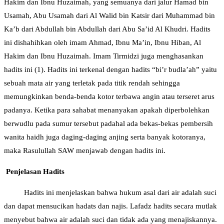
Hakim dan Ibnu Huzaimah, yang semuanya dari jalur Hamad bin
Usamah, Abu Usamah dari Al Walid bin Katsir dari Muhammad bin
Ka’b dari Abdullah bin Abdullah dari Abu Sa’id Al Khudri. Hadits
ini dishahihkan oleh imam Ahmad, Ibnu Ma’in, Ibnu Hiban, Al
Hakim dan Ibnu Huzaimah. Imam Tirmidzi juga menghasankan
hadits ini (1). Hadits ini terkenal dengan hadits “bi’r budla’ah” yaitu
sebuah mata air yang terletak pada titik rendah sehingga
memungkinkan benda-benda kotor terbawa angin atau terseret arus
padanya. Ketika para sahabat menanyakan apakah diperbolehkan
berwudlu pada sumur tersebut padahal ada bekas-bekas pembersih
wanita haidh juga daging-daging anjing serta banyak kotoranya,
maka Rasulullah SAW menjawab dengan hadits ini.
Penjelasan Hadi
ts
Hadits ini menjelaskan bahwa hukum asal dari air adalah suci
dan dapat mensucikan hadats dan najis. Lafadz hadits secara mutlak
menyebut bahwa air adalah suci dan tidak ada yang menajiskannya.