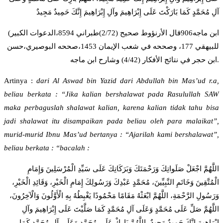
آلِ مُحَمَّدٍ كَمَا بَارَكْتَ عَلَى إِبْرَاهِيمَ وآلِ إِبْرَاهِيمَ إِنَّكَ حَمِيدٌ مَجِيدٌ
(ابن ماجه906قال الأرنؤوط صحيح (2/72)طبراني 8594،الدعوات الكبير
للبيهقي 177، وصححه في شعب الإيمان 1453،صححه البوصيري،حسن
ابن حجر في نتائج الأفكار (4/42) وشارح ابن ماجه.
Artinya :
dari Al Aswad bin Yazid dari Abdullah bin Mas’ud r.a,
beliau berkata : “Jika kalian bershalawat pada Rasulullah SAW
maka perbaguslah shalawat kalian, karena kalian tidak tahu bisa
jadi shalawat itu disampaikan pada beliau oleh para malaikat”,
murid-murid Ibnu Mas’ud bertanya : “Ajarilah kami bershalawat”,
beliau berkata : “bacalah :
اللَّهُمَّ اجْعَلْ صَلَواتِكَ وَرَحْمَتَكَ وَبَرَكَاتِكَ عَلَى سَيِّدِ الْمُرْسَلِينَ وَإِمَامِ
الْمُتَّقِينَ وَخَاتَمِ النَّبِيِّينَ، مُحَمَّدٍ عَبْدِكَ وَرَسُولِكَ إِمَامِ الْخَيْرِ، وَقَائِدِ الْخَيْرِ،
وَرَسُولِ الرَّحْمَةِ، اللَّهُمَّ ابْعَثْهُ مَقَامًا مَحْمُودًا يَغْبِطُهُ بِهِ الْأَوَّلُونَ وَالْآخِرُونَ،
اللَّهُمَّ صَلِّ عَلَى مُحَمَّدٍ وَعَلَى آلِ مُحَمَّدٍ كَمَا صَلَّيْتَ عَلَى إِبْرَاهِيمَ وآلِ
إِبْرَاهِيمَ إِنَّكَ حَمِيدٌ مَجِيدٌ، اللَّهُمَّ بَارِكْ عَلَى مُحَمَّدٍ وَعَلَى آلِ مُحَمَّدٍ كَمَا