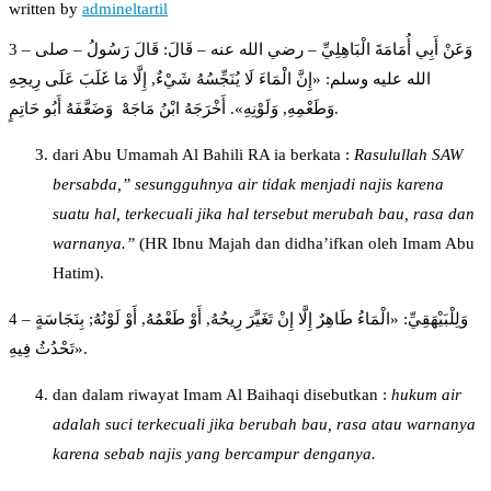
written by
admineltartil
3 – وَعَنْ أَبِي أُمَامَةَ الْبَاهِلِيِّ – رضي الله عنه – قَالَ: قَالَ رَسُولُ – صلى
الله عليه وسلم: «إِنَّ الْمَاءَ لَا يُنَجِّسُهُ شَيْءٌ, إِلَّا مَا غَلَبَ عَلَى رِيحِهِ
وَطَعْمِهِ, وَلَوْنِهِ». أَخْرَجَهُ ابْنُ مَاجَهْ وَضَعَّفَهُ أَبُو حَاتِمٍ.
dari Abu Umamah Al Bahili RA ia berkata :
R
a
sulull
a
h SAW
bersabda
,”
sesungguhnya air tidak menjadi najis karena
suatu hal, terkecuali jika hal tersebut merubah bau, rasa dan
warnanya.
”
(HR Ibnu Majah dan didha’ifkan oleh Imam Abu
Hatim).
4 – وَلِلْبَيْهَقِيِّ: «الْمَاءُ طَاهِرٌ إِلَّا إِنْ تَغَيَّرَ رِيحُهُ, أَوْ طَعْمُهُ, أَوْ لَوْنُهُ; بِنَجَاسَةٍ
تَحْدُثُ فِيهِ».
dan dalam riwayat Imam Al Baihaqi disebutkan :
hukum air
adalah suci terkecuali jika berubah bau, rasa atau warnanya
karena sebab najis yang bercampur denganya.