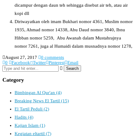
dicampur dengan daun teh sehingga disebut air teh, atau air
kopi dll
Diriwayatkan oleh imam Bukhari nomor 4361, Muslim nomor
1935, Ahmad nomor 14338, Abu Daud nomor 3840, Ibnu
Hibban nomor 5259, Abu Awanah dalam Mustahrajnya
nomor 7261, juga al Humaidi dalam musnadnya nomor 1278,
August 27, 2017
0 comments
0
Facebook
Twitter
Pinterest
Email
Category
Bimbingan Al Qur'an
(4)
Breaking News El Tartil
(15)
El Tartil Peduli
(2)
Hadits
(4)
Kajian Islam
(1)
Kegiatan eltartil
(7)