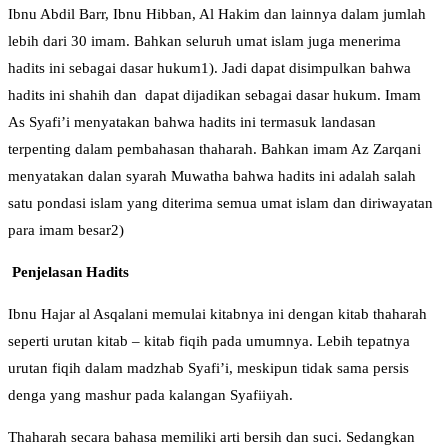
Ibnu Abdil Barr, Ibnu Hibban, Al Hakim dan lainnya dalam jumlah
lebih dari 30 imam. Bahkan seluruh umat islam juga menerima
hadits ini sebagai dasar hukum1). Jadi dapat disimpulkan bahwa
hadits ini shahih dan dapat dijadikan sebagai dasar hukum. Imam
As Syafi’i menyatakan bahwa hadits ini termasuk landasan
terpenting dalam pembahasan thaharah. Bahkan imam Az Zarqani
menyatakan dalan syarah Muwatha bahwa hadits ini adalah salah
satu pondasi islam yang diterima semua umat islam dan diriwayatan
para imam besar2)
P
enjelasan
H
adi
ts
Ibnu Hajar al Asqalani memulai kitabnya ini dengan kitab thaharah
seperti urutan kitab – kitab fiqih pada umumnya. Lebih tepatnya
urutan fiqih dalam madzhab Syafi’i, meskipun tidak sama persis
denga yang mashur pada kalangan Syafiiyah.
Thaharah secara bahasa memiliki arti bersih dan suci. Sedangkan