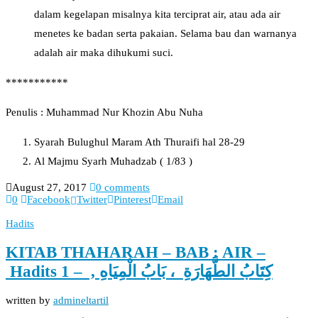
dalam kegelapan misalnya kita terciprat air, atau ada air
menetes ke badan serta pakaian. Selama bau dan warnanya
adalah air maka dihukumi suci.
***********
Penulis : Muhammad Nur Khozin Abu Nuha
Syarah Bulughul Maram Ath Thuraifi hal 28-29
Al Majmu Syarh Muhadzab ( 1/83 )
August 27, 2017
0 comments
0
Facebook
Twitter
Pinterest
Email
Hadits
KITAB THAHARAH – BAB : AIR –
Hadits 1 – , كِتَابُ الطَّهَارَةِ ، بَابُ الْمِيَاهِ
written by
admineltartil