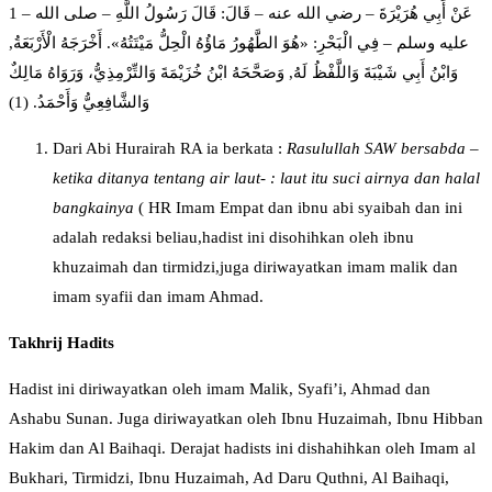
1 – عَنْ أَبِي هُرَيْرَةَ – رضي الله عنه – قَالَ: قَالَ رَسُولُ اللَّهِ – صلى الله
عليه وسلم – فِي الْبَحْرِ: «هُوَ الطَّهُورُ مَاؤُهُ الْحِلُّ مَيْتَتُهُ». أَخْرَجَهُ الْأَرْبَعَةُ,
وَابْنُ أَبِي شَيْبَةَ وَاللَّفْظُ لَهُ, وَصَحَّحَهُ ابْنُ خُزَيْمَةَ وَالتِّرْمِذِيُّ، وَرَوَاهُ مَالِكٌ
وَالشَّافِعِيُّ وَأَحْمَدُ. (1)
Dari Abi Hurairah RA ia berkata :
R
a
sulull
a
h SAW bersabda –
ketika ditanya tentang air laut- : laut itu suci airnya
dan
halal
bangkainya
( HR Imam Empat dan ibnu abi syaibah dan ini
adalah redaksi beliau,hadist ini disohihkan oleh ibnu
khuzaimah dan tirmidzi,juga diriwayatkan imam malik dan
imam syafii dan imam Ahmad.
Ta
k
hrij
H
adi
ts
Hadist ini diriwayatkan oleh imam Malik, Syafi’i, Ahmad dan
Ashabu Sunan. Juga diriwayatkan oleh Ibnu Huzaimah, Ibnu Hibban
Hakim dan Al Baihaqi. Derajat hadists ini dishahihkan oleh Imam al
Bukhari, Tirmidzi, Ibnu Huzaimah, Ad Daru Quthni, Al Baihaqi,