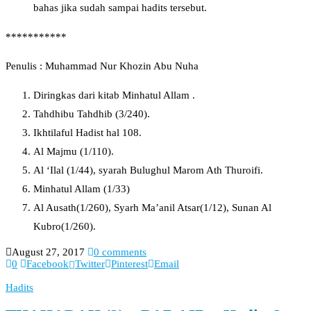
bahas jika sudah sampai hadits tersebut.
***********
Penulis : Muhammad Nur Khozin Abu Nuha
Diringkas dari kitab Minhatul Allam .
Tahdhibu Tahdhib (3/240).
Ikhtilaful Hadist hal 108.
Al Majmu (1/110).
Al ‘Ilal (1/44), syarah Bulughul Marom Ath Thuroifi.
Minhatul Allam (1/33)
Al Ausath(1/260), Syarh Ma’anil Atsar(1/12), Sunan Al
Kubro(1/260).
August 27, 2017
0 comments
0
Facebook
Twitter
Pinterest
Email
Hadits