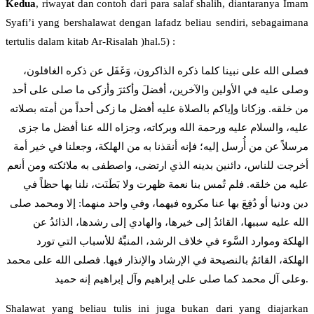
Kedua
, riwayat dan contoh dari para salaf shalih, diantaranya Imam
Syafi’i yang bershalawat dengan lafadz beliau sendiri, sebagaimana
tertulis dalam kitab Ar-Risalah )hal.5) :
فصلى الله على نبينا كلما ذكره الذاكرون، وَغَفَل عن ذكره الغافلون،
وصلى عليه في الأولين والآخرين، أفضلَ وأكثرَ وأزكى ما صلى على أحد
من خلقه. وزكانا وإياكم بالصلاة عليه أفضل ما زكى أحداً من أمته بصلاته
عليه، والسلام عليه ورحمة الله وبركاته، وجزاه الله عنا أفضل ما جزى
مرسلاً عن من أُرسل إليه؛ فإنه أنقذنا به من الهلكة، وجعلنا في خير أمة
أخرجت للناس، دائنين بدينه الذي ارتضى، واصطفى به ملائكته ومن أنعم
عليه من خلقه. فلم تُمس بنا نعمة ظهرت ولا بَطَنَت، نلنا بها حظاً في
دين ودنيا أو دُفِعَ بها عنا مكروه فيهما، وفي واحد منهما: إلا ومحمد صلى
الله عليه سببها، القائدُ إلى خيرها، والهادي إلى رشدها، الذائدُ عن
الهلكة وموارد السَّوء في خلاف الرشد، المنبِّهُ للأسباب التي تورد
الهلكة، القائمُ بالنصيحة في الإرشاد والإنذار فيها. فصلى الله على محمد
وعلى آل محمد كما صلى على إبراهيم وآل إبراهيم إنه حميد.
Shalawat yang beliau tulis ini juga bukan dari yang diajarkan