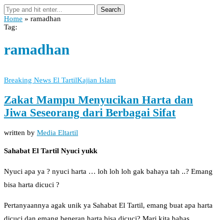
Search
Home
»
ramadhan
Tag:
ramadhan
Breaking News El Tartil
Kajian Islam
Zakat Mampu Menyucikan Harta dan
Jiwa Seseorang dari Berbagai Sifat
written by
Media Eltartil
Sahabat El Tartil Nyuci yukk
Nyuci apa ya ? nyuci harta … loh loh loh gak bahaya tah ..? Emang
bisa harta dicuci ?
Pertanyaannya agak unik ya Sahabat El Tartil, emang buat apa harta
dicuci dan emang beneran harta bisa dicuci? Mari kita bahas.