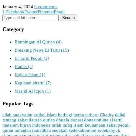
January 4, 2024
0 comments
1
Facebook
Twitter
Pinterest
Email
Category
Bimbingan Al Qur'an
(4)
Breaking News El Tartil
(15)
El Tartil Peduli
(2)
Hadits
(4)
Kajian Islam
(1)
Kegiatan eltartil
(7)
Masjid Al Itqon
(1)
Popular Tags
allah
anakyatim
artikel islam
berbagi
berita terbaru
Charity
dalial
tentang zakat
daurah qur'an
dhuafa
donasi
donasionline
el tartil
mataram
hijrah
indonesia
infak
infaq
islam
keutamaan zakat
peduli
quran
ramadan
ramadhan
sedekah
sedekahonline
sedekahyuk
shodaqoh
sunnah
wakaf
yatim
zakat
zakatfitrah
zakat menyucikan