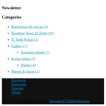
Newsletter
Categories
Bimbingan Al Qur'an
(4)
Breaking News El Tartil
(15)
El Tartil Peduli
(2)
Gallery
(7)
Kegiatan eltartil
(7)
Kajian Islam
(5)
Hadits
(4)
Masjid Al Itqon
(1)
Facebook
Instagram
Youtube
Tiktok
@2019 - All Right Reserved by
Yayasan El Tartil Indonesia