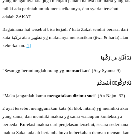
yang dengannya kita juga menjadi paham bahwa dari harta yang kita
miliki ada perintah untuk mensucikannya, dan syariat tersebut
adalah ZAKAT.
Bagaimana hal tersebut bisa terjadi ? kata Zakat sendiri berasal dari
kata تزكية atau تظهير yg maknanya mensucikan (jiwa & harta) atau
keberkahan.
[1]
قَدْ أَفْلَحَ مَن
زَكَّىٰهَا
“Sesungg beruntunglah orang yg
mensucikan
” (Asy Syams: 9)
فَلَا
تُزَكُّوٓا۟
أَنفُسَكُمْ
“Maka janganlah kamu
mengatakan dirimu suci
” (An Najm: 32)
2 ayat tersebut menggunakan kata (di blok hitam) yg memiliki akar
yang sama, dan memiliki makna yg sama walaupun konteksnya
berbeda. Korelasi makna dari penjelasan tersebut, secara sederhana
makna Zakat adalah bertambahnya keberkahan dengan mensucikan