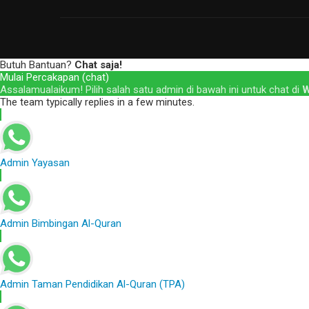
Butuh Bantuan?
Chat saja!
Mulai Percakapan (chat)
Assalamualaikum! Pilih salah satu admin di bawah ini untuk chat di
W
The team typically replies in a few minutes.
Admin Yayasan
Admin Bimbingan Al-Quran
Admin Taman Pendidikan Al-Quran (TPA)